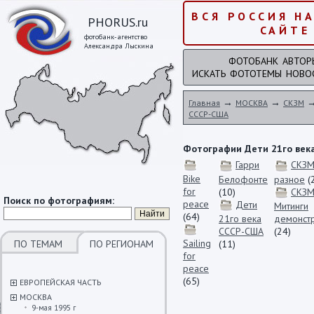
ВСЯ РОССИЯ Н
PHORUS.ru
САЙТЕ
фотобанк-агентство
Александра Лыскина
ФОТОБАНК
АВТОР
ИСКАТЬ
ФОТОТЕМЫ
НОВО
→
→
Главная
МОСКВА
СКЗМ
СССР-США
Фотографии Дети 21го век
Гарри
СКЗ
Bike
Белофонте
разное
(
for
(10)
СКЗ
Поиск по фотографиям:
peace
Дети
Митинги
(64)
21го века
демонст
СССР-США
(24)
Sailing
ПО ТЕМАМ
ПО РЕГИОНАМ
(11)
for
peace
(65)
ЕВРОПЕЙСКАЯ ЧАСТЬ
МОСКВА
9-мая 1995 г