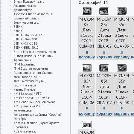
9-мая Большой театр
Фотографий: 11
Авиация Космос
Архитектура
Аэропорт Шереметьево-D
Блошиный рынок
М СКЗМ
М СКЗМ
М СКЗМ
Ботанический сад
85г
85г
85г
ВДНХ
Дети
Дети
Дети
ВДНХ
21века
21века
21века
ВДНХ - 04-06-2012
ВДНХ - 04-2100
СССР-
СССР-
СССР-
ВДНХ -05 -2012
США -01
США -02
США -03
С
ВДНХ-ВВЦ 2012
в
в
в
Виды Москвы с Москвы-реки
Вывод войск из Германии и
корзину
корзину
корзину
к
Афганистана
ГИМ Бородино
ГИМ Золотая коллекция
Годовщина смерти Сталина
М СКЗМ
М СКЗМ
М СКЗМ
День города 2008
85г
85г
85г
Дети московских улиц
Защитим тигра
Дети
Дети
Дети
Казино Кутузов
21века
21века
21века
КМ Московский РГС
СССР-
СССР-
СССР-
КМ Репродукции 1936 г
КМ Северный речной вокзал
США -06
США -07
США -08
С
КМ Тушинский РГС
в
в
в
Коломенское
корзину
корзину
корзину
к
Кондитерская фабрика "Красный
Октябрь"
Красная площадь, храм Христа-
Спасителя
Кремль, манеж
М СКЗМ