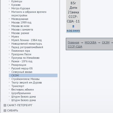
Кузнецы
85г
Кусково
Дети
Метро Курская
21века
Митинги и собрания времен
перестройки
СССР-
Мосводоканал
США -11
Москва 1999 год
в
Москва во мгле
Москва с самолета
корзину
Москва: разное
Музеи
Музей Ленина - 1984 год
→
→
Главная
МОСКВА
СКЗМ
Новодевичий монастырь
СССР-США
Парад ретроавтомобилей
Поклонная гора
Праздник Пасхи
Прогулка по Измайлово
Разное - 1976 год
Реакреация
Русский марш-08
Северный вокзал
СКЗМ
Стройкомплекс Москвы
Театр зверей им.Дурова
Транспорт
Фестивали, юбилеи
Церебральники
Штурм Белого дома
Штурм Белого дома
САНКТ-ПЕТЕРБУРГ
СИБИРЬ