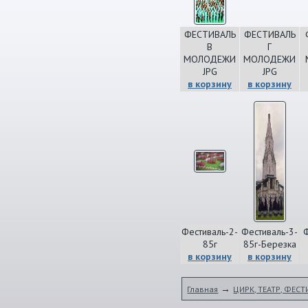
ФЕСТИВАЛЬ
ФЕСТИВАЛЬ
В
Г
МОЛОДЕЖИ
МОЛОДЕЖИ
JPG
JPG
в корзину
в корзину
Фестиваль-2-
Фестиваль-3-
Ф
85г
85г-Березка
в корзину
в корзину
→
Главная
ЦИРК, ТЕАТР, ФЕС