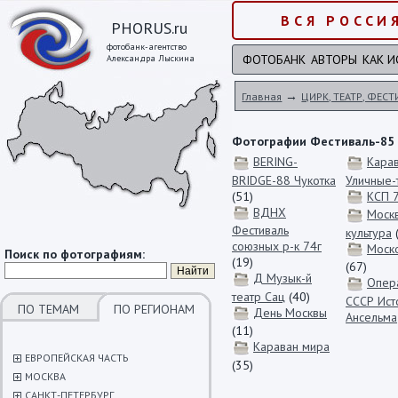
ВСЯ РОССИ
PHORUS.ru
фотобанк-агентство
ФОТОБАНК
АВТОРЫ
КАК И
Александра Лыскина
→
Главная
ЦИРК, ТЕАТР, ФЕС
Фотографии Фестиваль-85
BERING-
Кара
BRIDGE-88 Чукотка
Уличные-
(51)
КСП 
ВДНХ
Москв
Фестиваль
культура
союзных р-к 74г
Моско
Поиск по фотографиям:
(19)
(67)
Д Музык-й
Опер
театр Сац
(40)
СССР Ист
ПО ТЕМАМ
ПО РЕГИОНАМ
День Москвы
Ансельма
(11)
Караван мира
ЕВРОПЕЙСКАЯ ЧАСТЬ
(35)
МОСКВА
САНКТ-ПЕТЕРБУРГ