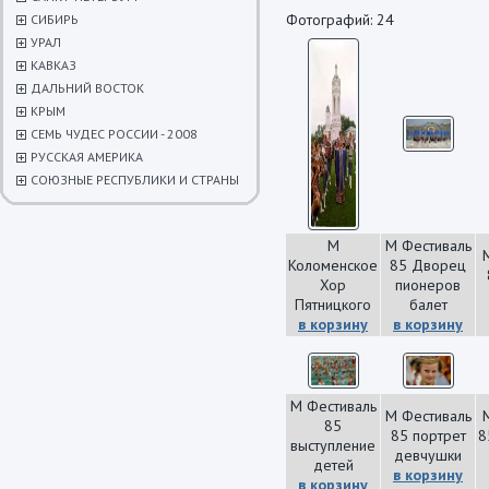
Фотографий: 24
СИБИРЬ
УРАЛ
КАВКАЗ
ДАЛЬНИЙ ВОСТОК
КРЫМ
СЕМЬ ЧУДЕС РОССИИ - 2008
РУССКАЯ АМЕРИКА
СОЮЗНЫЕ РЕСПУБЛИКИ И СТРАНЫ
М
М Фестиваль
Коломенское
85 Дворец
Хор
пионеров
Пятницкого
балет
в корзину
в корзину
М Фестиваль
М Фестиваль
85
85 портрет
8
выступление
девчушки
детей
в корзину
в корзину